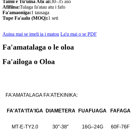
Taimi e Tu'uina Atu ai:
30–35 aso
Afifiina:
Tulaga fa'atau atu i fafo
Fa'amaoniga:
1 tausaga
Tupe Fa'aalu (MOQ):
1 seti
Auina mai se imeli ia i matou
La'u mai o se PDF
Fa'amatalaga o le oloa
Fa'ailoga o Oloa
FA'AMATALAGA FA'ATEKINIKA:
FA'ATA'ITA'IGA
DIAMETERA
FUAFUAGA
FAFAGA
MT-E-TY2.0
30″-38″
16G–24G
60F-76F