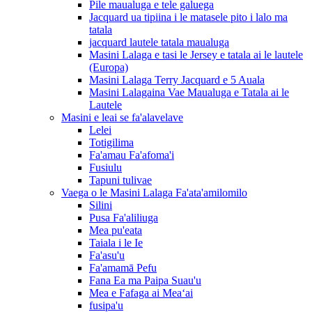
Pile maualuga e tele galuega
Jacquard ua tipiina i le matasele pito i lalo ma
tatala
jacquard lautele tatala maualuga
Masini Lalaga e tasi le Jersey e tatala ai le lautele
(Europa)
Masini Lalaga Terry Jacquard e 5 Auala
Masini Lalagaina Vae Maualuga e Tatala ai le
Lautele
Masini e leai se fa'alavelave
Lelei
Totigilima
Fa'amau Fa'afoma'i
Fusiulu
Tapuni tulivae
Vaega o le Masini Lalaga Fa'ata'amilomilo
Silini
Pusa Fa'aliliuga
Mea pu'eata
Taiala i le Ie
Fa'asu'u
Fa'amamā Pefu
Fana Ea ma Paipa Suau'u
Mea e Fafaga ai Meaʻai
fusipa'u