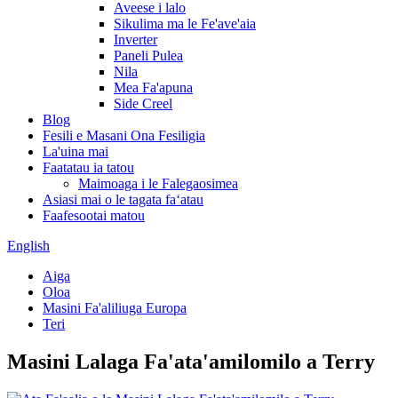
Aveese i lalo
Sikulima ma le Fe'ave'aia
Inverter
Paneli Pulea
Nila
Mea Fa'apuna
Side Creel
Blog
Fesili e Masani Ona Fesiligia
La'uina mai
Faatatau ia tatou
Maimoaga i le Falegaosimea
Asiasi mai o le tagata faʻatau
Faafesootai matou
English
Aiga
Oloa
Masini Fa'aliliuga Europa
Teri
Masini Lalaga Fa'ata'amilomilo a Terry