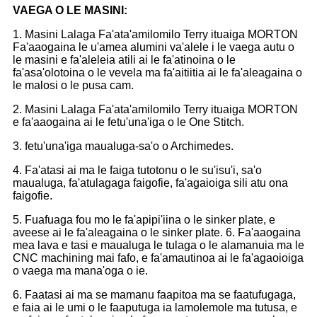
VAEGA O LE MASINI:
1. Masini Lalaga Fa'ata'amilomilo Terry ituaiga MORTON
Fa'aaogaina le u'amea alumini va'alele i le vaega autu o
le masini e fa'aleleia atili ai le fa'atinoina o le
fa'asa'olotoina o le vevela ma fa'aitiitia ai le fa'aleagaina o
le malosi o le pusa cam.
2. Masini Lalaga Fa'ata'amilomilo Terry ituaiga MORTON
e fa'aaogaina ai le fetu'una'iga o le One Stitch.
3. fetu'una'iga maualuga-sa'o o Archimedes.
4. Fa'atasi ai ma le faiga tutotonu o le su'isu'i, sa'o
maualuga, fa'atulagaga faigofie, fa'agaioiga sili atu ona
faigofie.
5. Fuafuaga fou mo le fa'apipi'iina o le sinker plate, e
aveese ai le fa'aleagaina o le sinker plate. 6. Fa'aaogaina
mea lava e tasi e maualuga le tulaga o le alamanuia ma le
CNC machining mai fafo, e fa'amautinoa ai le fa'agaoioiga
o vaega ma mana'oga o ie.
6. Faatasi ai ma se mamanu faapitoa ma se faatufugaga,
e faia ai le umi o le faaputuga ia lamolemole ma tutusa, e