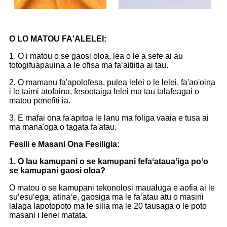
O LO MATOU FA'ALELEI:
1. O i matou o se gaosi oloa, lea o le a sefe ai au
totogifuapauina a le ofisa ma faʻaitiitia ai tau.
2. O mamanu fa'apolofesa, pulea lelei o le lelei, fa'ao'oina
i le taimi atofaina, fesootaiga lelei ma tau talafeagai o
matou penefiti ia.
3. E mafai ona fa'apitoa le lanu ma foliga vaaia e tusa ai
ma mana'oga o tagata fa'atau.
Fesili e Masani Ona Fesiligia:
1. O lau kamupani o se kamupani fefaʻatauaʻiga poʻo
se kamupani gaosi oloa?
O matou o se kamupani tekonolosi maualuga e aofia ai le
suʻesuʻega, atinaʻe, gaosiga ma le faʻatau atu o masini
lalaga lapotopoto ma le silia ma le 20 tausaga o le poto
masani i lenei matata.