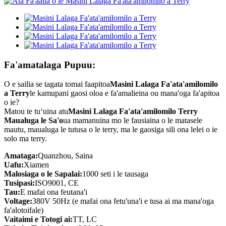
Fa'amatalaga Pupuu:
O e sailia se tagata tomai faapitoa
Masini Lalaga Fa'ata'amilomilo
a Terry
le kamupani gaosi oloa e fa'amalieina ou mana'oga fa'apitoa
o ie?
Matou te tuʻuina atu
Masini Lalaga Fa'ata'amilomilo Terry
Maualuga le Sa'o
ua mamanuina mo le fausiaina o le matasele
mautu, maualuga le tutusa o le terry, ma le gaosiga sili ona lelei o ie
solo ma terry.
Amataga:
Quanzhou, Saina
Uafu:
Xiamen
Malosiaga o le Sapalai:
1000 seti i le tausaga
Tusipasi:
ISO9001, CE
Tau:
E mafai ona feutana'i
Voltage:
380V 50Hz (e mafai ona fetu'una'i e tusa ai ma mana'oga
fa'alotoifale)
Vaitaimi e Totogi ai:
TT, LC