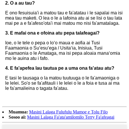
2. O a au tau?
E ono fesuisuia'i a matou tau e fa'atatau i le sapalai ma isi
mea tau maketi. O lea o le a lafoina atu ai se lisi o tau lata
mai pe a e fa'afeso'ota'i mai matou mo nisi fa'amatalaga.
3. E mafai ona e ofoina atu pepa talafeagai?
Ioe, o le tele o pepa o loʻo maua e aofia ai Tusi
Faamaonia o Suʻesuʻega / Usitaʻia, Inisiua, Tusi
Faamaonia o le Amataga, ma isi pepa aloaia manaʻomia
mo le auina atu i fafo.
4. E fa'apefea lau tautua pe a uma ona fa'atau atu?
E tasi le tausaga o la matou tuutuuga o le fa'amaoniga o
le lelei. So'o se fa'afitauli i le lelei o le a foia e tusa ai ma
le fa'amalieina o tagata fa'atau.
Muamua:
Masini Lalaga Fulufulu Mamoe e Tolu Filo
Sosoo ai:
Masini Lalaga Fa'ata'amilomilo Terry Fa'afeagai