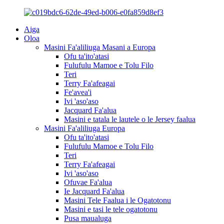
Aiga
Oloa
Masini Fa'aliliuga Masani a Europa
Ofu ta'ito'atasi
Fulufulu Mamoe e Tolu Filo
Teri
Terry Fa'afeagai
Fe'avea'i
Ivi 'aso'aso
Jacquard Fa'alua
Masini e tatala le lautele o le Jersey faalua
Masini Fa'aliliuga Europa
Ofu ta'ito'atasi
Fulufulu Mamoe e Tolu Filo
Teri
Terry Fa'afeagai
Ivi 'aso'aso
Ofuvae Fa'alua
Ie Jacquard Fa'alua
Masini Tele Faalua i le Ogatotonu
Masini e tasi le tele ogatotonu
Pusa maualuga