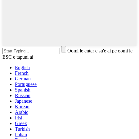
Oomi le enter e su'e ai pe oomi le
ESC e tapuni ai
English
French
German
Portuguese
Spanish
Russian
Japanese
Korean
Arabic
Irish
Greek
Turkish
Italian