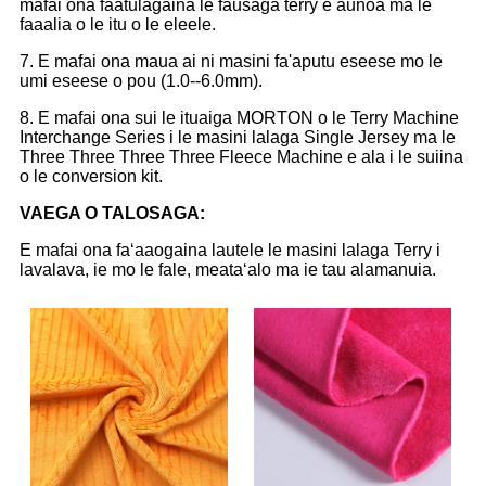
mafai ona faatulagaina le fausaga terry e aunoa ma le
faaalia o le itu o le eleele.
7. E mafai ona maua ai ni masini fa'aputu eseese mo le
umi eseese o pou (1.0--6.0mm).
8. E mafai ona sui le ituaiga MORTON o le Terry Machine
Interchange Series i le masini lalaga Single Jersey ma le
Three Three Three Three Fleece Machine e ala i le suiina
o le conversion kit.
VAEGA O TALOSAGA
:
E mafai ona faʻaaogaina lautele le masini lalaga Terry i
lavalava, ie mo le fale, meataʻalo ma ie tau alamanuia.