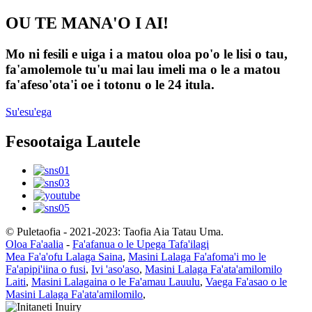
OU TE MANA'O I AI!
Mo ni fesili e uiga i a matou oloa po'o le lisi o tau,
fa'amolemole tu'u mai lau imeli ma o le a matou
fa'afeso'ota'i oe i totonu o le 24 itula.
Su'esu'ega
Fesootaiga Lautele
© Puletaofia - 2021-2023: Taofia Aia Tatau Uma.
Oloa Fa'aalia
-
Fa'afanua o le Upega Tafa'ilagi
Mea Fa'a'ofu Lalaga Saina
,
Masini Lalaga Fa'afoma'i mo le
Fa'apipi'iina o fusi
,
Ivi 'aso'aso
,
Masini Lalaga Fa'ata'amilomilo
Laiti
,
Masini Lalagaina o le Fa'amau Lauulu
,
Vaega Fa'asao o le
Masini Lalaga Fa'ata'amilomilo
,